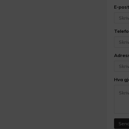
E-pos
Telef
Adres
Hva gj
Send