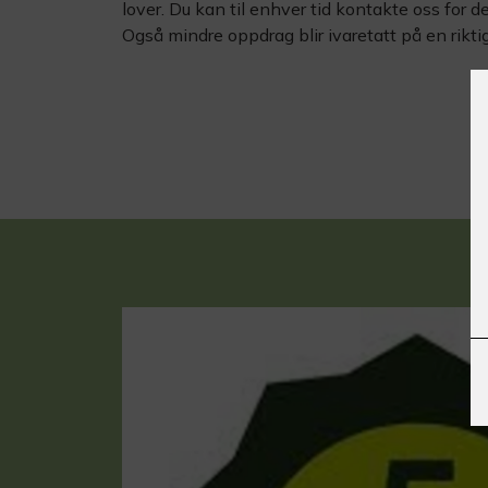
lover. Du kan til enhver tid kontakte oss for 
Også mindre oppdrag blir ivaretatt på en rikti