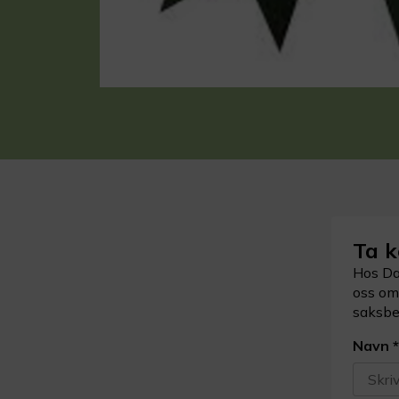
Ta k
Hos Dal
oss om 
saksbeh
Navn
*