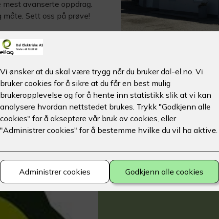
de mest avanserte oppdrag.
g måte. Sett oss på prøve!