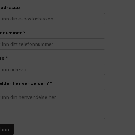
tadresse
onnummer
*
se
*
elder henvendelsen?
*
 inn