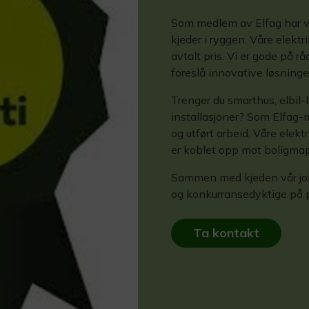
Som medlem av Elfag har vi
kjeder i ryggen. Våre elektri
avtalt pris. Vi er gode på r
foreslå innovative løsninger
Trenger du smarthus, elbil-l
installasjoner? Som Elfag-m
og utført arbeid. Våre elekt
er koblet opp mot boligmap
Sammen med kjeden vår jobbe
og konkurransedyktige på pri
Ta kontakt