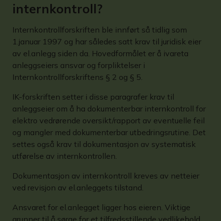
internkontroll?
Internkontrollforskriften ble innført så tidlig som
1.januar 1997 og har således satt krav til juridisk eier
av el.anlegg siden da. Hovedformålet er å ivareta
anleggseiers ansvar og forpliktelser i
Internkontrollforskriftens § 2 og § 5.
IK-forskriften setter i disse paragrafer krav til
anleggseier om å ha dokumenterbar internkontroll for
elektro vedrørende oversikt/rapport av eventuelle feil
og mangler med dokumenterbar utbedringsrutine. Det
settes også krav til dokumentasjon av systematisk
utførelse av internkontrollen.
Dokumentasjon av internkontroll kreves av netteier
ved revisjon av el.anleggets tilstand.
Ansvaret for el.anlegget ligger hos eieren. Viktige
grunner til å sørge for et tilfredsstillende vedlikehold