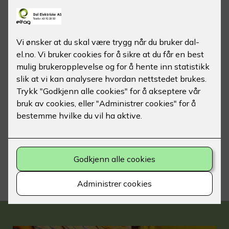
Trygghet for bedriftskunder
Norge er et av de land i verden med høyest ulykkes-
og skadestatistikk i forhold til feil ved elektriske
anlegg. Dette har ført til at det er innført lov om
systematisk internkontroll av el.anlegg for alle
bedrifter og virksomheter.
Vi kan tilby deres bedrift en vedlikeholdsavtale som
tilpasses anlegget det gjelder. Det utarbeides
dokumentasjon og sjekklister for elektrofagmann og
for eget bruk. Vi sørger for at avtalte kontrollintervaller
blir gjennomført og dokumentert. Eventuelle avvik
rapporteres i eget skjema med anbefaling av tiltak.